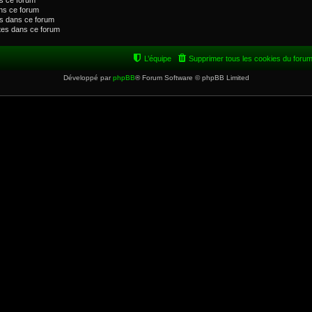
s ce forum
ns ce forum
s dans ce forum
ntes dans ce forum
L’équipe
Supprimer tous les cookies du foru
Développé par
phpBB
® Forum Software © phpBB Limited