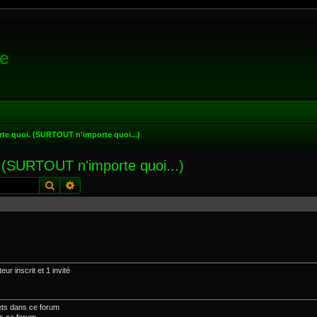
e
rte quoi. (SURTOUT n'importe quoi...)
. (SURTOUT n'importe quoi...)
Rechercher
Recherche avancée
ur inscrit et 1 invité
ets dans ce forum