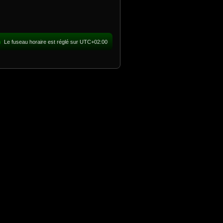
m
Le fuseau horaire est réglé sur
UTC+02:00