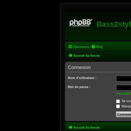
Bass2styl
Raccourcis
FAQ
Accueil du forum
Connexion
Nom d’utilisateur :
Mot de passe :
J’ai oubli
Se sou
Masquer
Accueil du forum