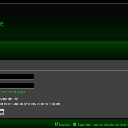
e
é mon mot de passe
venir de moi
 mon statut en ligne lors de cette session
L’équipe
Supprimer tous les cookies du foru