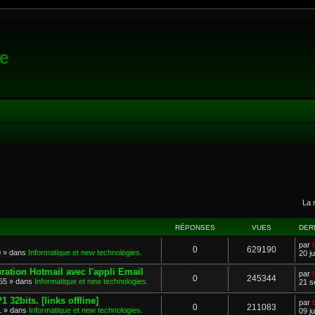
e
La 
her
herche avancée
RÉPONSES
VUES
DER
par
0
629190
20 » dans
Informatique et new technologies.
20 ju
ation Hotmail avec l'appli Email
par
0
245344
:55 » dans
Informatique et new technologies.
21 s
 32bits. [links offline]
par
0
211083
01 » dans
Informatique et new technologies.
09 j