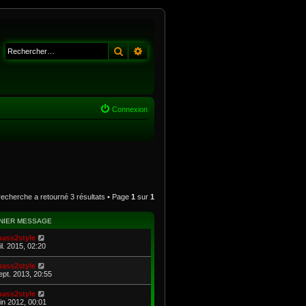
Rechercher
Recherche avancée
Connexion
recherche a retourné 3 résultats • Page
1
sur
1
NIER MESSAGE
bass2style
il. 2015, 02:20
bass2style
ept. 2013, 20:55
bass2style
uin 2012, 00:01