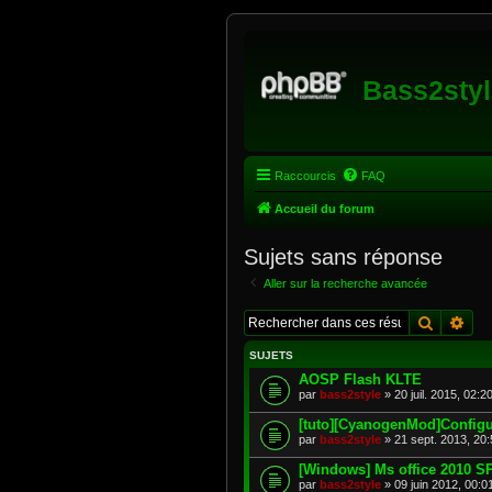
Bass2styl
Raccourcis
FAQ
Accueil du forum
Sujets sans réponse
Aller sur la recherche avancée
Recherc
Rec
SUJETS
AOSP Flash KLTE
par
bass2style
» 20 juil. 2015, 02:
[tuto][CyanogenMod]Configur
par
bass2style
» 21 sept. 2013, 20
[Windows] Ms office 2010 SP1
par
bass2style
» 09 juin 2012, 00: