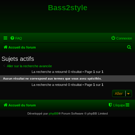
Bass2style
FAQ
Connexion
R
Accueil du forum
e
Sujets actifs
c
Aller sur la recherche avancée
h
La recherche a retourné 0 résultat • Page
1
sur
1
e
Aucun résultat ne correspond aux termes que vous avez spécifiés.
r
La recherche a retourné 0 résultat • Page
1
sur
1
c
Aller
h
e
Accueil du forum
L’équipe
r
Développé par
phpBB
® Forum Software © phpBB Limited