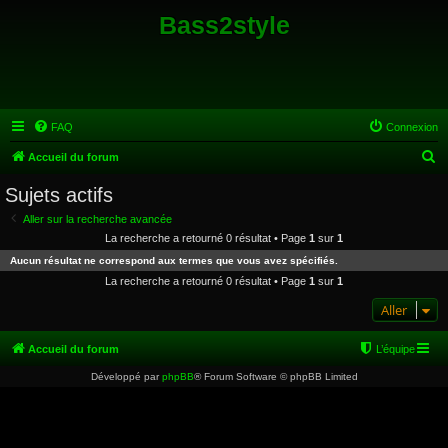
Bass2style
FAQ
Connexion
R
Accueil du forum
e
Sujets actifs
c
Aller sur la recherche avancée
h
La recherche a retourné 0 résultat • Page
1
sur
1
e
Aucun résultat ne correspond aux termes que vous avez spécifiés.
r
La recherche a retourné 0 résultat • Page
1
sur
1
c
Aller
h
e
Accueil du forum
L’équipe
r
Développé par
phpBB
® Forum Software © phpBB Limited