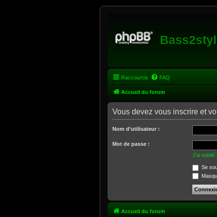
Bass2styl
Raccourcis
FAQ
Accueil du forum
Vous devez vous inscrire et vo
Nom d’utilisateur :
Mot de passe :
J’ai oubli
Se sou
Masquer
Accueil du forum