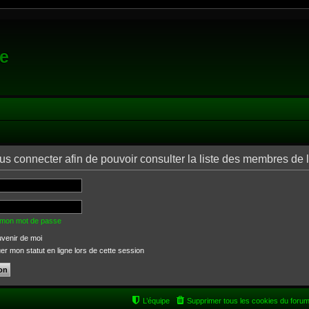
e
us connecter afin de pouvoir consulter la liste des membres de 
é mon mot de passe
venir de moi
 mon statut en ligne lors de cette session
L’équipe
Supprimer tous les cookies du foru