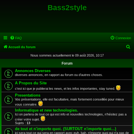
Bass2style
FAQ
Connexion
R
Accueil du forum
e
Nous sommes actuellement le 09 août 2026, 10:17
c
Forum
h
Annonces Diverses
diverses annonces, en rapport au forum ou d'autres choses.
e
A Propos du Site
r
c'est ici que je publierai les news, et les infos importantes, stay tuned.
c
Presentations
h
Vos présentations, elle est facultative, mais fortement conseillée pour mieux
e
vous connaitre.
Informatique et new technologies.
r
Ici on parlera de tout ce qui est info et nouvelles technologies, n’hésitez pas a
créer votre sujet.
Sujets :
13
de tout et n'importe quoi. (SURTOUT n'importe quoi...)
ici sera tout ce qui sera en rapport avec euh, bah, n'importe quoi qui n'a pas de