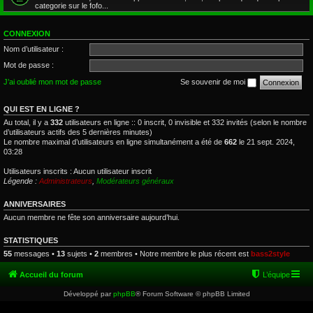
categorie sur le fofo...
CONNEXION
Nom d’utilisateur :
Mot de passe :
J’ai oublié mon mot de passe
Se souvenir de moi
QUI EST EN LIGNE ?
Au total, il y a
332
utilisateurs en ligne :: 0 inscrit, 0 invisible et 332 invités (selon le nombre
d’utilisateurs actifs des 5 dernières minutes)
Le nombre maximal d’utilisateurs en ligne simultanément a été de
662
le 21 sept. 2024,
03:28
Utilisateurs inscrits : Aucun utilisateur inscrit
Légende :
Administrateurs
,
Modérateurs généraux
ANNIVERSAIRES
Aucun membre ne fête son anniversaire aujourd’hui.
STATISTIQUES
55
messages •
13
sujets •
2
membres • Notre membre le plus récent est
bass2style
Accueil du forum
L’équipe
Développé par
phpBB
® Forum Software © phpBB Limited