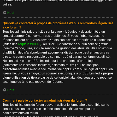
pourrez voter pour les idées soumises par d’autres utilisateurs et suggérer les
vôtres.
Haut
Qui dois-je contacter à propos de problèmes d’abus ou d’ordres légaux liés
à ce forum ?
Tous les administrateurs listés sur la page « L’équipe » devraient être un
contact approprié concernant ces problèmes. Si vous n’obtenez aucune
réponse de leur part, vous devriez alors contacter le propriétaire du domaine
(faites une
requête WHOIS
), ou, si celui-ci fonctionne sur un service gratuit
(comme Yahoo, Free, etc.), le service de gestion des abus. Veuillez notez que
phpBB Limited n’a
absolument aucune juridiction
et ne peut en aucun cas
être tenu comme responsable de comment, où et par qui ce forum est utilisé.
Ne contactez pas phpBB Limited pour tout problème d’ordre légal
(commentaire incessant, insultant, diffamatoire, etc.) qui ne sont pas
directement
reliés avec le site internet de phpBB.com ou le logiciel phpBB en
lui-même. Si vous envoyez un courrier électronique à phpBB Limited
à propos
d’une utilisation de tierce partie
de ce logiciel, attendez-vous à une réponse
laconique ou à ne pas recevoir de réponse.
Haut
Comment puis-je contacter un administrateur du forum ?
Tous les utilisateurs du forum peuvent utiliser le formulaire disponible sur le
lien « Nous contacter » si cette fonctionnalité a été activée par les
administrateurs du forum.