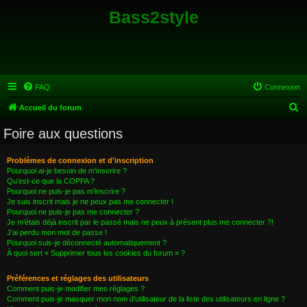
Bass2style
FAQ
Connexion
R
Accueil du forum
e
Foire aux questions
c
h
Problèmes de connexion et d’inscription
Pourquoi ai-je besoin de m’inscrire ?
e
Qu’est-ce que la COPPA ?
r
Pourquoi ne puis-je pas m’inscrire ?
Je suis inscrit mais je ne peux pas me connecter !
c
Pourquoi ne puis-je pas me connecter ?
Je m’étais déjà inscrit par le passé mais ne peux à présent plus me connecter ?!
h
J’ai perdu mon mot de passe !
e
Pourquoi suis-je déconnecté automatiquement ?
À quoi sert « Supprimer tous les cookies du forum » ?
r
Préférences et réglages des utilisateurs
Comment puis-je modifier mes réglages ?
Comment puis-je masquer mon nom d’utilisateur de la liste des utilisateurs en ligne ?