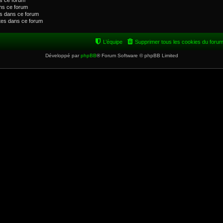
s ce forum
ns ce forum
s dans ce forum
ntes dans ce forum
L’équipe
Supprimer tous les cookies du foru
Développé par
phpBB
® Forum Software © phpBB Limited