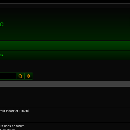
e
es
Rechercher
Recherche avancée
ur inscrit et 1 invité
ets dans ce forum