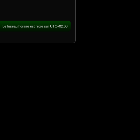
m
Le fuseau horaire est réglé sur
UTC+02:00