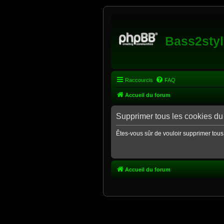
Bass2styl
Raccourcis
FAQ
Accueil du forum
Supprimer tous les cookies du
Êtes-vous sûr de vouloir supprimer tous
Accueil du forum