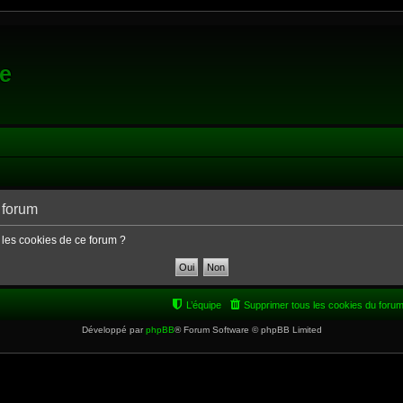
e
 forum
 les cookies de ce forum ?
L’équipe
Supprimer tous les cookies du foru
Développé par
phpBB
® Forum Software © phpBB Limited