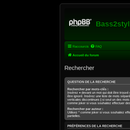
Bass2styl
Raccourcis
FAQ
Accueil du forum
Rechercher
QUESTION DE LA RECHERCHE
Rechercher par mots-clés :
Insérez
+
devant un mot qui doit être trouvé
être ignoré. Insérez une liste de mots sépar
verticales discontinues
|
si seul un des mots d
comme joker si vous souhaitez effectuer des
Rechercher par auteur :
Utilisez * comme joker si vous souhaitez ef
partielles.
PRÉFÉRENCES DE LA RECHERCHE