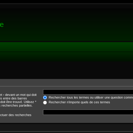
e
 et
-
devant un mot qui doit
Rechercher tous les termes ou utiliser une question comm
és entre des barres
oit être trouvé. Utilisez *
Rechercher n’importe quels de ces termes
 recherches partielles.
fectuer des recherches