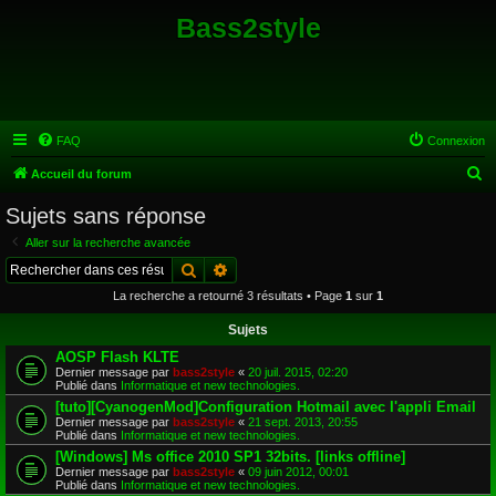
Bass2style
FAQ
Connexion
R
Accueil du forum
e
Sujets sans réponse
c
Aller sur la recherche avancée
h
Rechercher
Recherche avancée
e
La recherche a retourné 3 résultats • Page
1
sur
1
r
Sujets
c
AOSP Flash KLTE
h
Dernier message par
bass2style
«
20 juil. 2015, 02:20
Publié dans
Informatique et new technologies.
e
[tuto][CyanogenMod]Configuration Hotmail avec l'appli Email
r
Dernier message par
bass2style
«
21 sept. 2013, 20:55
Publié dans
Informatique et new technologies.
[Windows] Ms office 2010 SP1 32bits. [links offline]
Dernier message par
bass2style
«
09 juin 2012, 00:01
Publié dans
Informatique et new technologies.