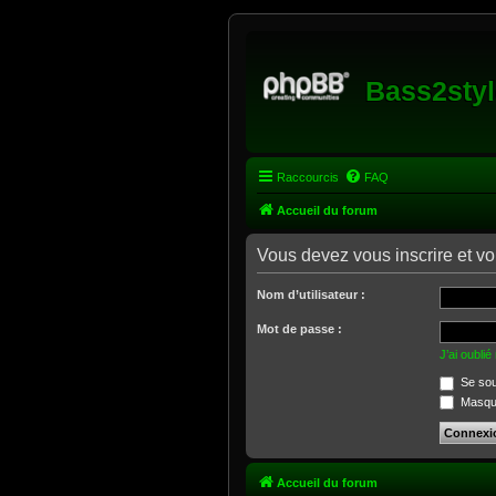
Bass2styl
Raccourcis
FAQ
Accueil du forum
Vous devez vous inscrire et vo
Nom d’utilisateur :
Mot de passe :
J’ai oubli
Se sou
Masquer
Accueil du forum