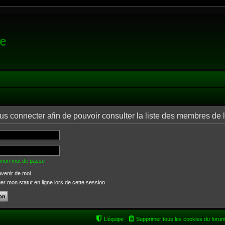
e
us connecter afin de pouvoir consulter la liste des membres de 
é mon mot de passe
venir de moi
 mon statut en ligne lors de cette session
L’équipe
Supprimer tous les cookies du foru